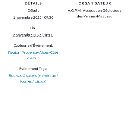
DÉTAILS
ORGANISATEUR
Début :
A.G.P.M : Association Géologique
des Pennes-Mirabeau
1 novembre 2025 | 09:30
Fin :
2 novembre 2025 | 18:00
Catégorie d’Évènement:
Région Provence-Alpes-Côte
d'Azur
Évènement Tags:
Bourses & salons (minéraux /
fossiles / bijoux)