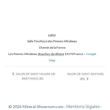
LIEU
Salle Tino Rossi des Pennes-Mirabeau
Chemin de la Ferme
Les Pennes-Mirabeau
,
Bouches-du-Rhône
13170
France
+ Google
Map
SALON DE SAINT-RAPHAËL
SALON DE SAINT-HILAIRE-DE-
BRETHMAS (30)
(83)
© 2026 Mineral-Showroom.com -
-
Mentions légales