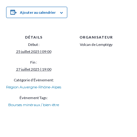
Ajouter au calendrier
DÉTAILS
ORGANISATEUR
Début :
Volcan de Lemptégy
25 juillet 2025 | 09:00
Fin :
27 juillet 2025 | 19:00
Catégorie d’Évènement:
Région Auvergne-Rhône-Alpes
Évènement Tags:
Bourses minéraux / bien-être