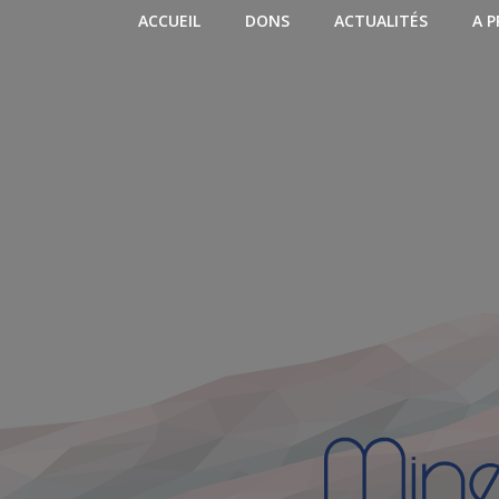
Aller
ACCUEIL
DONS
ACTUALITÉS
A 
au
contenu